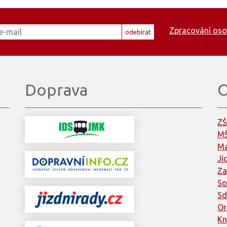
Zpracování oso
odebírat
Doprava
O
ZŠ
MŠ
Ma
Jí
Za
So
Sd
Or
Kn