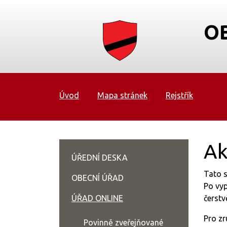
O
Úvod
Mapa stránek
Rejstřík
Ak
ÚŘEDNÍ DESKA
Tato s
OBECNÍ ÚŘAD
Po vyp
ÚŘAD ONLINE
čerstv
Pro zr
Povinně zveřejňované