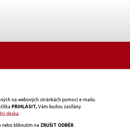
vaných na webových stránkách pomocí e-mailu.
ačítka
PŘIHLÁSIT,
Vám budou zasílány
dní deska
.
 nebo kliknutím na
ZRUŠIT ODBĚR
.