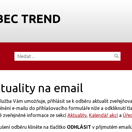
BEC TREND
tuality na email
lužba Vám umožňuje, přihlásit se k odběru aktualit zveřejňo
lnění e-mailu do přihlašovacího formuláře níže a odkliknutí tl
ě zveřejněné informace ze sekcí
Aktuality
,
Kalendář akcí
a
Úře
ušení odběru kliněte na tlačítko
ODHLÁSIT
v přijmutém emailu