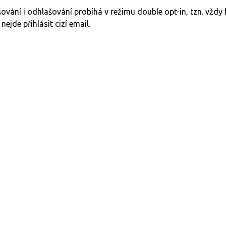
šování i odhlašování probíhá v režimu double opt-in, tzn. vžd
 nejde přihlásit cizí email.