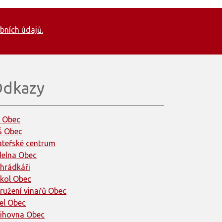
bních údajů.
dkazy
 Obec
 Obec
teřské centrum
delna Obec
hrádkáři
kol Obec
ružení vinařů Obec
el Obec
ihovna Obec