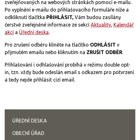
zveřejňovaných na webových stránkách pomocí e-mailu.
Po vyplnění e-mailu do přihlašovacího formuláře níže a
odkliknutí tlačítka
PŘIHLÁSIT,
Vám budou zasílány
čerstvě zveřejněné informace ze sekcí
Aktuality
,
Kalendář
akcí
a
Úřední deska
.
Pro zrušení odběru kliněte na tlačítko
ODHLÁSIT
v
přijmutém emailu nebo kliknutím na
ZRUŠIT ODBĚR
.
Přihlašování i odhlašování probíhá v režimu double opt-
in, tzn. vždy bude odeslán email s odkazem pro potvrzení
a tedy nejde přihlásit cizí email.
ÚŘEDNÍ DESKA
OBECNÍ ÚŘAD