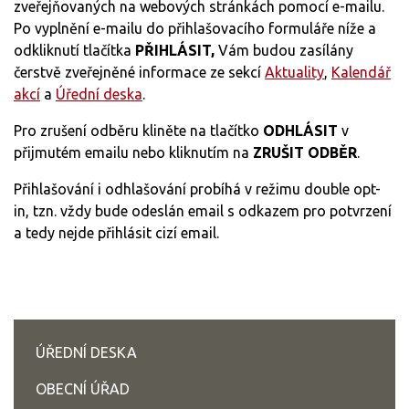
zveřejňovaných na webových stránkách pomocí e-mailu.
Po vyplnění e-mailu do přihlašovacího formuláře níže a
odkliknutí tlačítka
PŘIHLÁSIT,
Vám budou zasílány
čerstvě zveřejněné informace ze sekcí
Aktuality
,
Kalendář
akcí
a
Úřední deska
.
Pro zrušení odběru kliněte na tlačítko
ODHLÁSIT
v
přijmutém emailu nebo kliknutím na
ZRUŠIT ODBĚR
.
Přihlašování i odhlašování probíhá v režimu double opt-
in, tzn. vždy bude odeslán email s odkazem pro potvrzení
a tedy nejde přihlásit cizí email.
ÚŘEDNÍ DESKA
OBECNÍ ÚŘAD