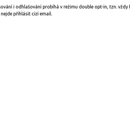
šování i odhlašování probíhá v režimu double opt-in, tzn. vžd
 nejde přihlásit cizí email.