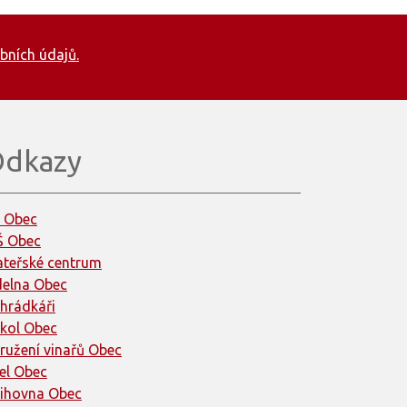
bních údajů.
dkazy
 Obec
 Obec
teřské centrum
delna Obec
hrádkáři
kol Obec
ružení vinařů Obec
el Obec
ihovna Obec