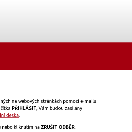
vaných na webových stránkách pomocí e-mailu.
ačítka
PŘIHLÁSIT,
Vám budou zasílány
dní deska
.
 nebo kliknutím na
ZRUŠIT ODBĚR
.