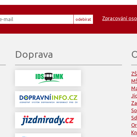
Zpracování oso
odebírat
Doprava
O
ZŠ
MŠ
Ma
Jí
Za
So
Sd
Or
Kn