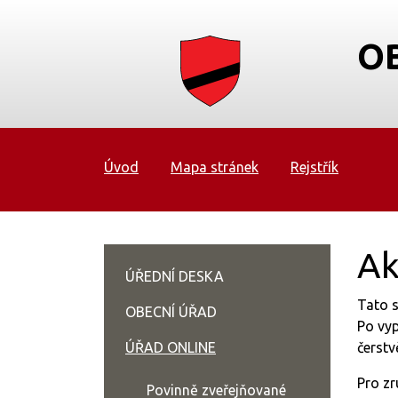
O
Úvod
Mapa stránek
Rejstřík
Ak
ÚŘEDNÍ DESKA
Tato s
OBECNÍ ÚŘAD
Po vyp
ÚŘAD ONLINE
čerstv
Pro zr
Povinně zveřejňované