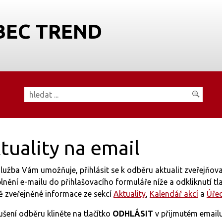
BEC TREND
tuality na email
lužba Vám umožňuje, přihlásit se k odběru aktualit zveřejňo
lnění e-mailu do přihlašovacího formuláře níže a odkliknutí tl
ě zveřejněné informace ze sekcí
Aktuality
,
Kalendář akcí
a
Úře
ušení odběru kliněte na tlačítko
ODHLÁSIT
v přijmutém emailu