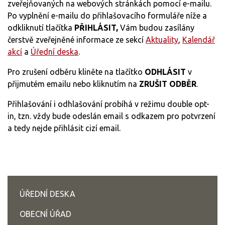
zveřejňovaných na webových stránkách pomocí e-mailu.
Po vyplnění e-mailu do přihlašovacího formuláře níže a
odkliknutí tlačítka
PŘIHLÁSIT,
Vám budou zasílány
čerstvě zveřejněné informace ze sekcí
Aktuality
,
Kalendář
akcí
a
Úřední deska
.
Pro zrušení odběru kliněte na tlačítko
ODHLÁSIT
v
přijmutém emailu nebo kliknutím na
ZRUŠIT ODBĚR
.
Přihlašování i odhlašování probíhá v režimu double opt-
in, tzn. vždy bude odeslán email s odkazem pro potvrzení
a tedy nejde přihlásit cizí email.
ÚŘEDNÍ DESKA
OBECNÍ ÚŘAD