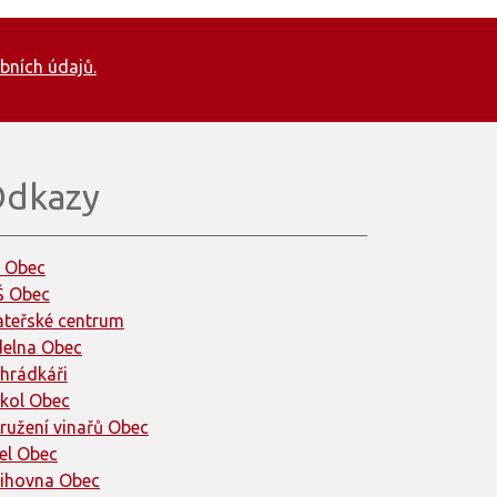
bních údajů.
dkazy
 Obec
 Obec
teřské centrum
delna Obec
hrádkáři
kol Obec
ružení vinařů Obec
el Obec
ihovna Obec