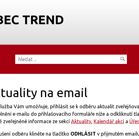
BEC TREND
tuality na email
lužba Vám umožňuje, přihlásit se k odběru aktualit zveřejňo
lnění e-mailu do přihlašovacího formuláře níže a odkliknutí tl
ě zveřejněné informace ze sekcí
Aktuality
,
Kalendář akcí
a
Úře
ušení odběru kliněte na tlačítko
ODHLÁSIT
v přijmutém emailu