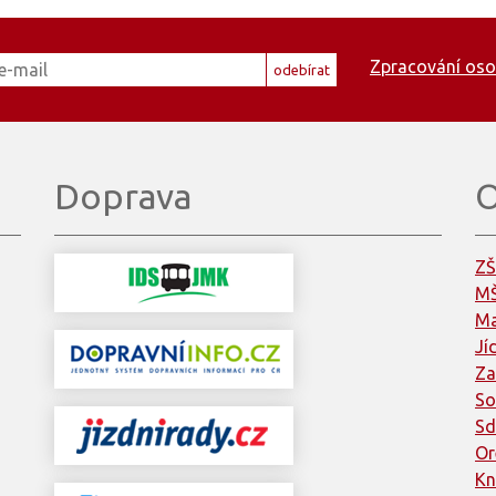
Zpracování oso
odebírat
Doprava
O
ZŠ
MŠ
Ma
Jí
Za
So
Sd
Or
Kn