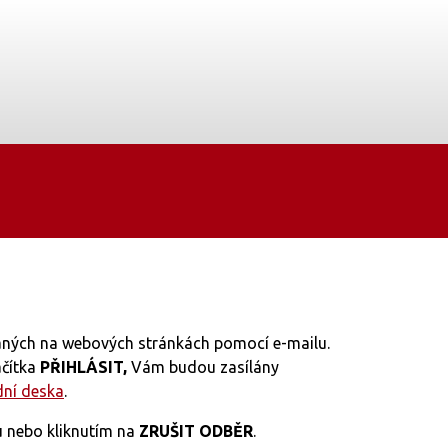
vaných na webových stránkách pomocí e-mailu.
ačítka
PŘIHLÁSIT,
Vám budou zasílány
dní deska
.
 nebo kliknutím na
ZRUŠIT ODBĚR
.