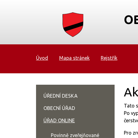
O
Úvod
Mapa stránek
Rejstřík
Ak
ÚŘEDNÍ DESKA
Tato s
OBECNÍ ÚŘAD
Po vyp
ÚŘAD ONLINE
čerstv
Pro zr
Povinně zveřejňované