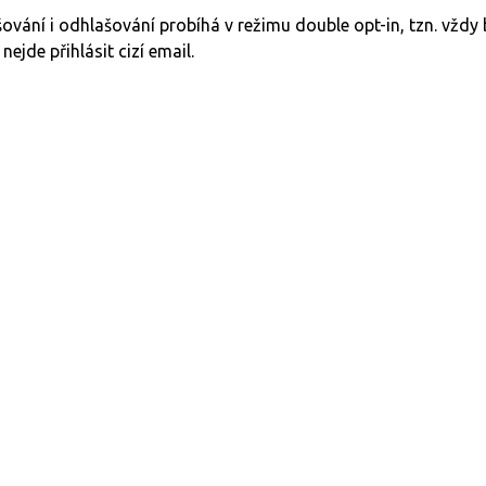
šování i odhlašování probíhá v režimu double opt-in, tzn. vžd
 nejde přihlásit cizí email.