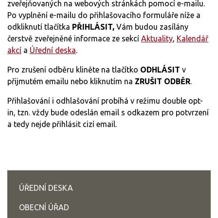
zveřejňovaných na webových stránkách pomocí e-mailu.
Po vyplnění e-mailu do přihlašovacího formuláře níže a
odkliknutí tlačítka
PŘIHLÁSIT,
Vám budou zasílány
čerstvě zveřejněné informace ze sekcí
Aktuality
,
Kalendář
akcí
a
Úřední deska
.
Pro zrušení odběru kliněte na tlačítko
ODHLÁSIT
v
přijmutém emailu nebo kliknutím na
ZRUŠIT ODBĚR
.
Přihlašování i odhlašování probíhá v režimu double opt-
in, tzn. vždy bude odeslán email s odkazem pro potvrzení
a tedy nejde přihlásit cizí email.
ÚŘEDNÍ DESKA
OBECNÍ ÚŘAD