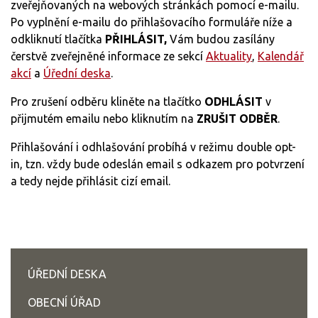
zveřejňovaných na webových stránkách pomocí e-mailu.
Po vyplnění e-mailu do přihlašovacího formuláře níže a
odkliknutí tlačítka
PŘIHLÁSIT,
Vám budou zasílány
čerstvě zveřejněné informace ze sekcí
Aktuality
,
Kalendář
akcí
a
Úřední deska
.
Pro zrušení odběru kliněte na tlačítko
ODHLÁSIT
v
přijmutém emailu nebo kliknutím na
ZRUŠIT ODBĚR
.
Přihlašování i odhlašování probíhá v režimu double opt-
in, tzn. vždy bude odeslán email s odkazem pro potvrzení
a tedy nejde přihlásit cizí email.
ÚŘEDNÍ DESKA
OBECNÍ ÚŘAD