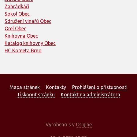
Zahrádkáři
Sokol Obec
Sdružení vinařů Obec
Orel Obec
Knihovna Obec
Katalog knihovny Obec
HC Kometa Brno
Mapa stránek
Kontakty
Prohlášení o přístupnosti
Tisknout stránku
Kontakt na administrátora
Vyrobeno s
v
Origine