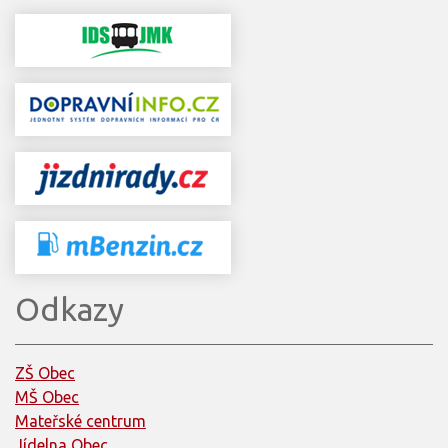
Odkazy
ZŠ Obec
MŠ Obec
Mateřské centrum
Jídelna Obec