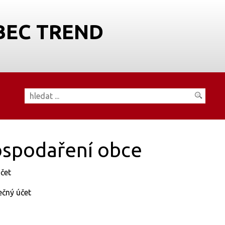
BEC TREND
spodaření obce
čet
ečný účet