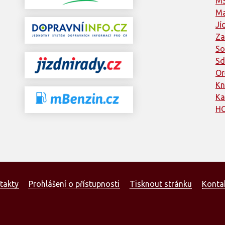
MŠ
Ma
Jí
Za
So
Sd
Or
Kn
Ka
HC
takty
Prohlášení o přístupnosti
Tisknout stránku
Konta