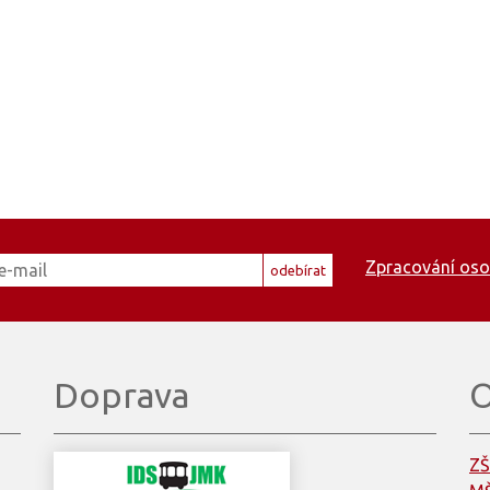
Zpracování oso
odebírat
Doprava
O
ZŠ