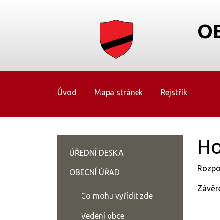
O
Úvod
Mapa stránek
Rejstřík
Ho
ÚŘEDNÍ DESKA
Rozpo
OBECNÍ ÚŘAD
Závěr
Co mohu vyřídit zde
Vedení obce