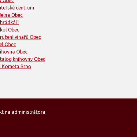
 Obec
teřské centrum
delna Obec
hrádkáři
kol Obec
ružení vinařů Obec
el Obec
ihovna Obec
talog knihovny Obec
 Kometa Brno
kt na administrátora