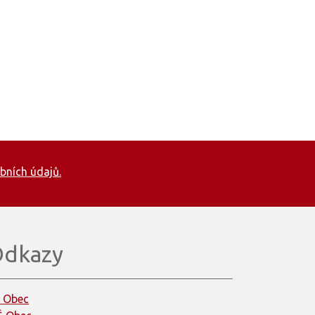
bních údajů.
dkazy
 Obec