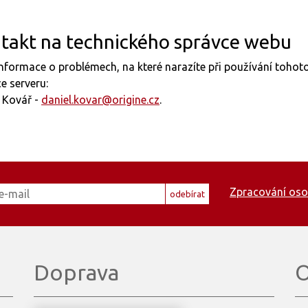
takt na technického správce webu
nformace o problémech, na které narazíte při používání toho
e serveru:
 Kovář -
daniel.kovar@origine.cz
.
Zpracování oso
odebírat
Doprava
O