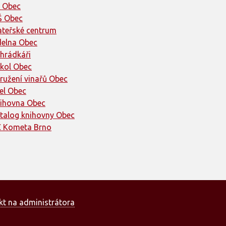
 Obec
 Obec
teřské centrum
delna Obec
hrádkáři
kol Obec
ružení vinařů Obec
el Obec
ihovna Obec
talog knihovny Obec
 Kometa Brno
kt na administrátora