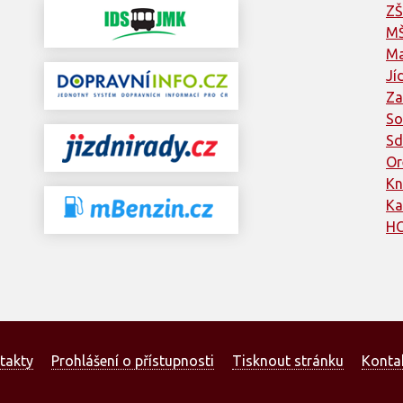
ZŠ
MŠ
Ma
Jí
Za
So
Sd
Or
Kn
Ka
HC
takty
Prohlášení o přístupnosti
Tisknout stránku
Konta