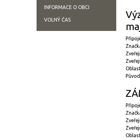
INFORMACE O OBCI
Výz
VOLNÝ ČAS
ma
Připo
Značk
Zveřej
Zveřej
Oblast
Původc
ZÁ
Připo
Značk
Zveřej
Zveřej
Oblas