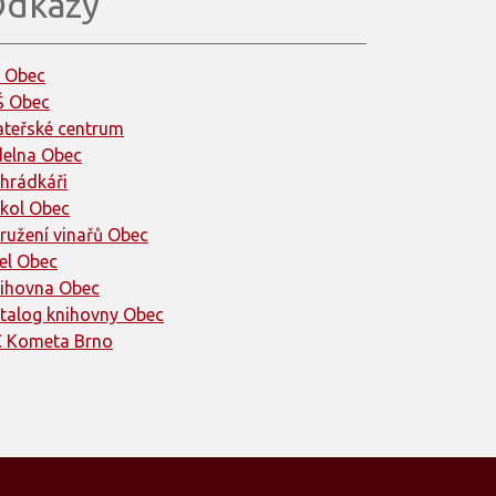
dkazy
 Obec
 Obec
teřské centrum
delna Obec
hrádkáři
kol Obec
ružení vinařů Obec
el Obec
ihovna Obec
talog knihovny Obec
 Kometa Brno