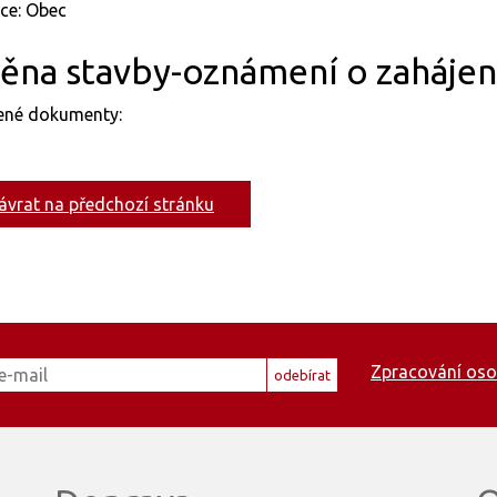
ce: Obec
na stavby-oznámení o zahájení
jené dokumenty:
ávrat na předchozí stránku
Zpracování oso
odebírat