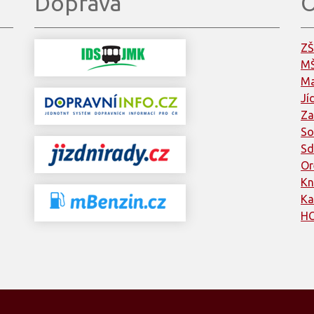
Doprava
O
ZŠ
MŠ
Ma
Jí
Za
So
Sd
Or
Kn
Ka
HC