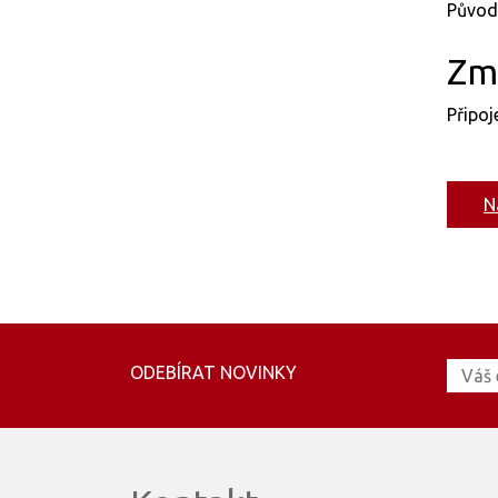
Původ
Změ
Připo
N
ODEBÍRAT NOVINKY