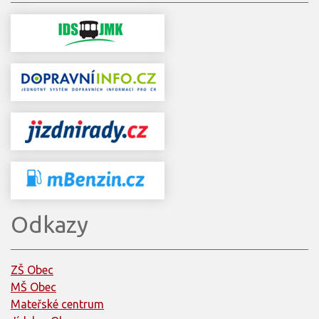
Odkazy
ZŠ Obec
MŠ Obec
Mateřské centrum