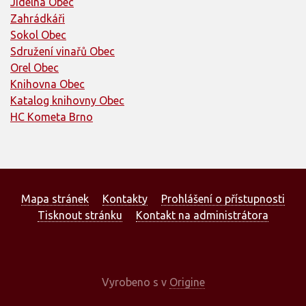
Jídelna Obec
Zahrádkáři
Sokol Obec
Sdružení vinařů Obec
Orel Obec
Knihovna Obec
Katalog knihovny Obec
HC Kometa Brno
Mapa stránek
Kontakty
Prohlášení o přístupnosti
Tisknout stránku
Kontakt na administrátora
Vyrobeno s
v
Origine