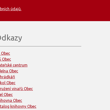
bních údajů.
dkazy
 Obec
 Obec
teřské centrum
delna Obec
hrádkáři
kol Obec
ružení vinařů Obec
el Obec
ihovna Obec
talog knihovny Obec