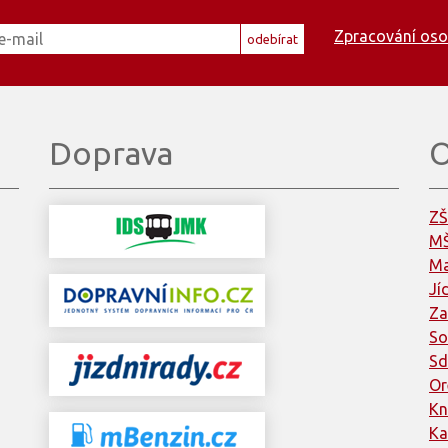
Zpracování oso
odebírat
Doprava
O
ZŠ
MŠ
Ma
Jí
Za
So
Sd
Or
Kn
Ka