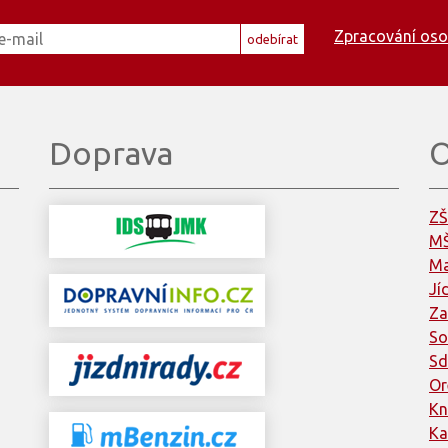
Zpracování oso
odebírat
Doprava
O
ZŠ
MŠ
Ma
Jí
Za
So
Sd
Or
Kn
Ka