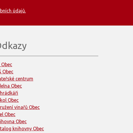
bních údajů.
dkazy
 Obec
 Obec
teřské centrum
delna Obec
hrádkáři
kol Obec
ružení vinařů Obec
el Obec
ihovna Obec
talog knihovny Obec