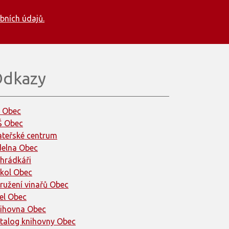
bních údajů.
dkazy
 Obec
 Obec
teřské centrum
delna Obec
hrádkáři
kol Obec
ružení vinařů Obec
el Obec
ihovna Obec
talog knihovny Obec