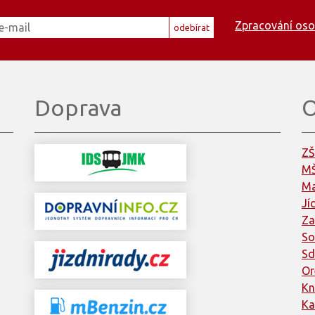
Zpracování oso
odebírat
Doprava
O
ZŠ
MŠ
Ma
Jí
Za
So
Sd
Or
Kn
Ka