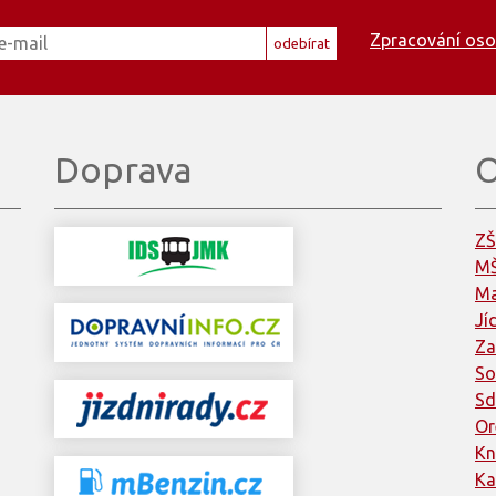
Zpracování oso
odebírat
Doprava
O
ZŠ
MŠ
Ma
Jí
Za
So
Sd
Or
Kn
Ka