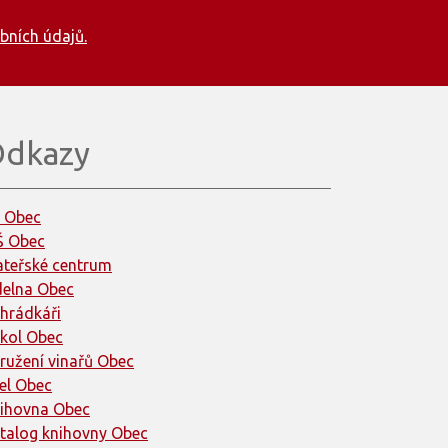
bních údajů.
dkazy
 Obec
 Obec
teřské centrum
delna Obec
hrádkáři
kol Obec
ružení vinařů Obec
el Obec
ihovna Obec
talog knihovny Obec