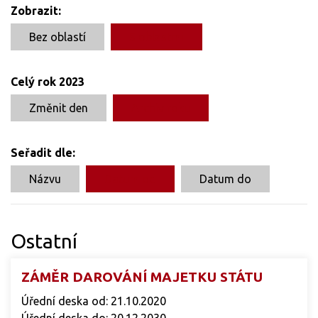
Zobrazit:
Bez oblastí
S oblastmi
Celý rok 2023
Změnit den
Archiv roku
Seřadit dle:
Názvu
Datum od
Datum do
Ostatní
ZÁMĚR DAROVÁNÍ MAJETKU STÁTU
Úřední deska od: 21.10.2020
Úřední deska do: 20.12.2030