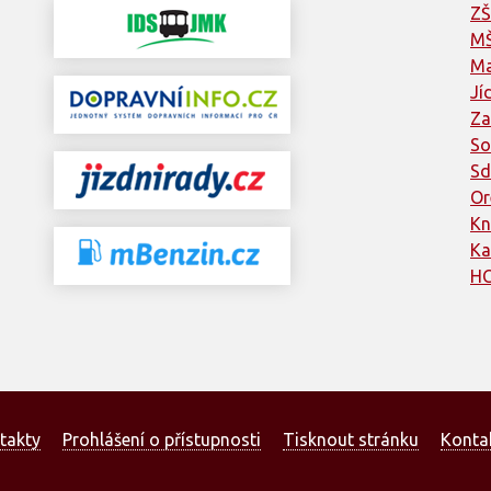
ZŠ
MŠ
Ma
Jí
Za
So
Sd
Or
Kn
Ka
HC
takty
Prohlášení o přístupnosti
Tisknout stránku
Konta