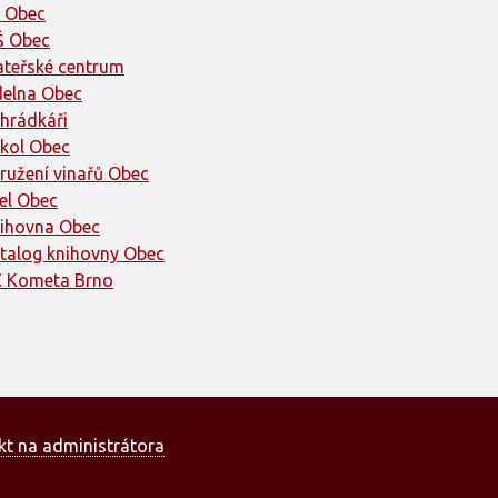
 Obec
 Obec
teřské centrum
delna Obec
hrádkáři
kol Obec
ružení vinařů Obec
el Obec
ihovna Obec
talog knihovny Obec
 Kometa Brno
kt na administrátora