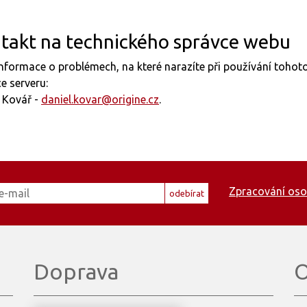
takt na technického správce webu
nformace o problémech, na které narazíte při používání toho
e serveru:
 Kovář -
daniel.kovar@origine.cz
.
Zpracování oso
odebírat
Doprava
O