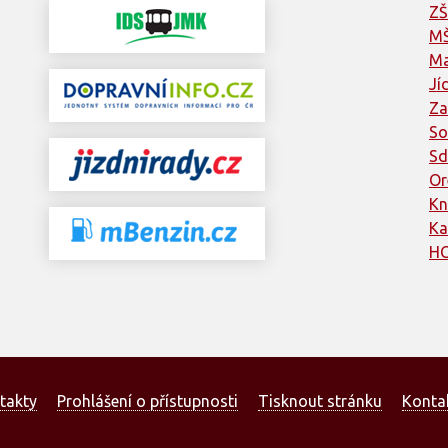
ZŠ
MŠ
Ma
Jí
Za
So
Sd
Or
Kn
Ka
HC
takty
Prohlášení o přístupnosti
Tisknout stránku
Konta