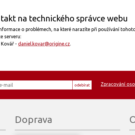
takt na technického správce webu
nformace o problémech, na které narazíte při používání toho
e serveru:
 Kovář -
daniel.kovar@origine.cz
.
Zpracování oso
odebírat
Doprava
O