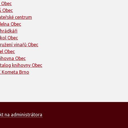
 Obec
 Obec
teřské centrum
delna Obec
hrádkáři
kol Obec
ružení vinařů Obec
el Obec
ihovna Obec
talog knihovny Obec
 Kometa Brno
kt na administrátora