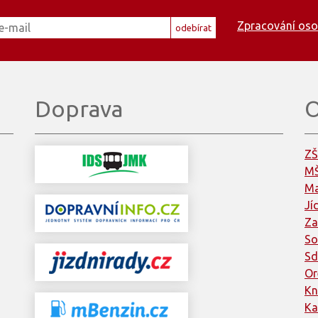
Zpracování oso
odebírat
Doprava
O
ZŠ
MŠ
Ma
Jí
Za
So
Sd
Or
Kn
Ka