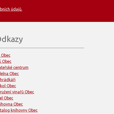
bních údajů.
dkazy
 Obec
 Obec
teřské centrum
delna Obec
hrádkáři
kol Obec
ružení vinařů Obec
el Obec
ihovna Obec
talog knihovny Obec